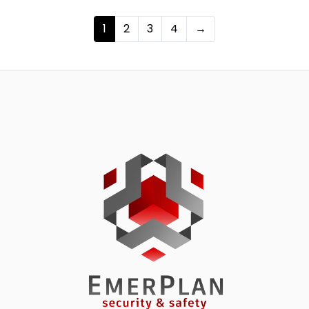
1
2
3
4
→