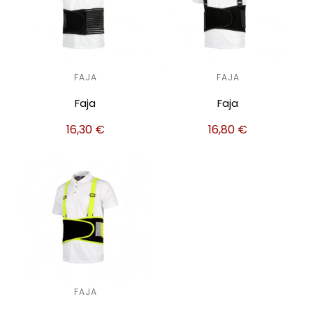
FAJA
FAJA
Faja
Faja
16,30
€
16,80
€
FAJA