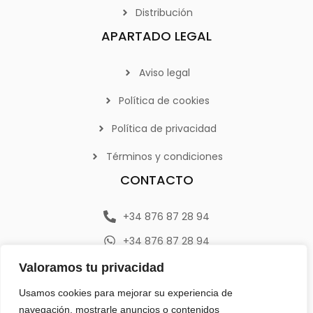
Distribución
APARTADO LEGAL
Aviso legal
Política de cookies
Política de privacidad
Términos y condiciones
CONTACTO
+34 876 87 28 94
+34 876 87 28 94
info@emerplan.es
Valoramos tu privacidad
Av. República Argentina 9, 46800 (Xàtiva) Valencia
Usamos cookies para mejorar su experiencia de
navegación, mostrarle anuncios o contenidos