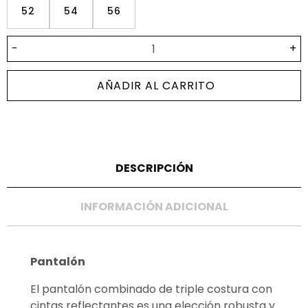
52
54
56
-
+
AÑADIR AL CARRITO
DESCRIPCIÓN
INFORMACIÓN ADICIONAL
Pantalón
El pantalón combinado de triple costura con
cintas reflectantes es una elección robusta y