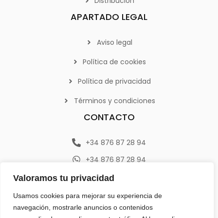
Distribución
APARTADO LEGAL
Aviso legal
Política de cookies
Política de privacidad
Términos y condiciones
CONTACTO
+34 876 87 28 94
+34 876 87 28 94
info@emerplan.es
Valoramos tu privacidad
Av. República Argentina 9, 46800 (Xàtiva) Valencia
Usamos cookies para mejorar su experiencia de
navegación, mostrarle anuncios o contenidos