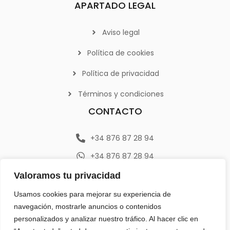
APARTADO LEGAL
Aviso legal
Política de cookies
Política de privacidad
Términos y condiciones
CONTACTO
+34 876 87 28 94
+34 876 87 28 94
info@emerplan.es
Valoramos tu privacidad
Av. República Argentina 9, 46800 (Xàtiva) Valencia
Usamos cookies para mejorar su experiencia de
navegación, mostrarle anuncios o contenidos
personalizados y analizar nuestro tráfico. Al hacer clic en