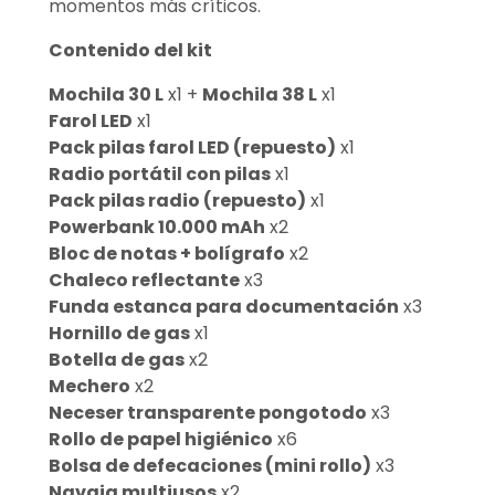
momentos más críticos.
Contenido del kit
Mochila 30 L
x1 +
Mochila 38 L
x1
Farol LED
x1
Pack pilas farol LED (repuesto)
x1
Radio portátil con pilas
x1
Pack pilas radio (repuesto)
x1
Powerbank 10.000 mAh
x2
Bloc de notas + bolígrafo
x2
Chaleco reflectante
x3
Funda estanca para documentación
x3
Hornillo de gas
x1
Botella de gas
x2
Mechero
x2
Neceser transparente pongotodo
x3
Rollo de papel higiénico
x6
Bolsa de defecaciones (mini rollo)
x3
Navaja multiusos
x2