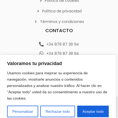
Política de cookies
Política de privacidad
Términos y condiciones
CONTACTO
+34 876 87 28 94
+34 876 87 28 94
info@emerplan.es
Valoramos tu privacidad
Av. República Argentina 9, 46800 (Xàtiva) Valencia
Usamos cookies para mejorar su experiencia de
navegación, mostrarle anuncios o contenidos
personalizados y analizar nuestro tráfico. Al hacer clic en
“Aceptar todo” usted da su consentimiento a nuestro uso de
las cookies.
Todos los derechos reservados | Diseñado
por
Estamos a un clic
Personalizar
Rechazar todo
Aceptar todo