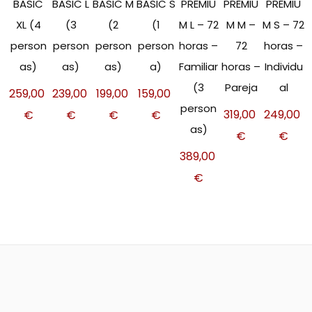
BASIC
BASIC L
BASIC M
BASIC S
PREMIU
PREMIU
PREMIU
XL (4
(3
(2
(1
M L – 72
M M –
M S – 72
person
person
person
person
horas –
72
horas –
as)
as)
as)
a)
Familiar
horas –
Individu
(3
Pareja
al
259,00
239,00
199,00
159,00
person
319,00
249,00
€
€
€
€
as)
€
€
389,00
€