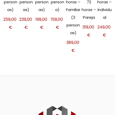
person
person
person
person
horas –
72
horas –
as)
as)
as)
a)
Familiar
horas –
Individu
(3
Pareja
al
259,00
239,00
199,00
159,00
person
319,00
249,00
€
€
€
€
as)
€
€
389,00
€