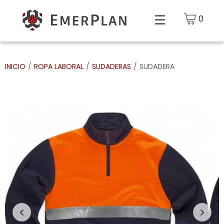
0
INICIO
/
ROPA LABORAL
/
SUDADERAS
/
SUDADERA