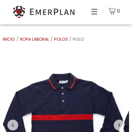
0
INICIO
/
ROPA LABORAL
/
POLOS
/
POLO