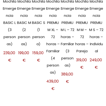
Mochila
Mochila
Mochila
Mochila
Mochila
Mochila
Mochila
Emerge
Emerge
Emerge
Emerge
Emerge
Emerge
Emerge
ncia
ncia
ncia
ncia
ncia
ncia
ncia
BASIC L
BASIC M
BASIC S
PREMIU
PREMIU
PREMIU
PREMIU
(3
(2
(1
M XL –
M L – 72
M M –
M S – 72
person
person
person
72
horas –
72
horas –
as)
as)
a)
horas –
Familiar
horas –
Individu
Familiar
(3
Pareja
al
239,00
199,00
159,00
(4
person
319,00
249,00
€
€
€
person
as)
€
€
as)
389,00
439,00
€
€