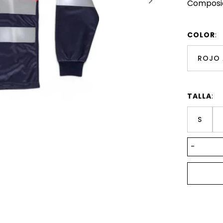
Composici
COLOR
:
ROJO 
TALLA
:
S
-