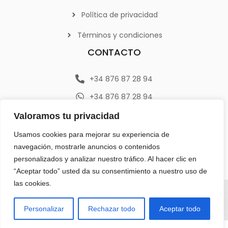
Política de privacidad
Términos y condiciones
CONTACTO
+34 876 87 28 94
+34 876 87 28 94
info@emerplan.es
Valoramos tu privacidad
Av. República Argentina 9, 46800 (Xàtiva) Valencia
Usamos cookies para mejorar su experiencia de
navegación, mostrarle anuncios o contenidos
personalizados y analizar nuestro tráfico. Al hacer clic en
“Aceptar todo” usted da su consentimiento a nuestro uso de
las cookies.
Todos los derechos reservados | Diseñado
por
Estamos a un clic
Personalizar
Rechazar todo
Aceptar todo