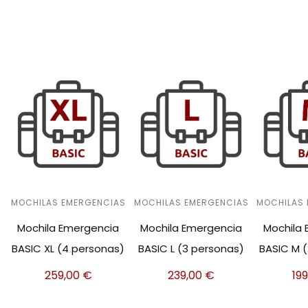
MOCHILAS EMERGENCIAS
MOCHILAS EMERGENCIAS
MOCHILAS
Mochila Emergencia
Mochila Emergencia
Mochila
BASIC XL (4 personas)
BASIC L (3 personas)
BASIC M 
259,00
€
239,00
€
19