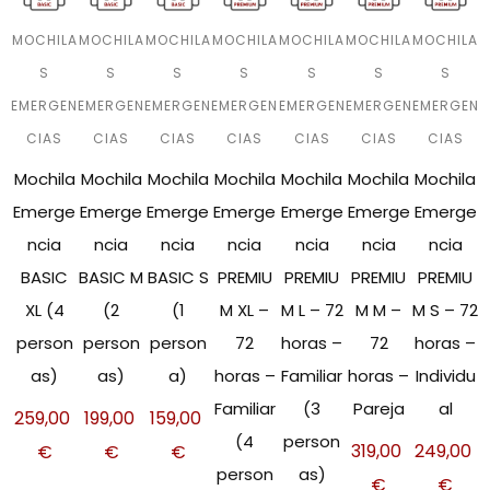
MOCHILA
MOCHILA
MOCHILA
MOCHILA
MOCHILA
MOCHILA
MOCHILA
S
S
S
S
S
S
S
EMERGEN
EMERGEN
EMERGEN
EMERGEN
EMERGEN
EMERGEN
EMERGEN
CIAS
CIAS
CIAS
CIAS
CIAS
CIAS
CIAS
Mochila
Mochila
Mochila
Mochila
Mochila
Mochila
Mochila
Emerge
Emerge
Emerge
Emerge
Emerge
Emerge
Emerge
ncia
ncia
ncia
ncia
ncia
ncia
ncia
BASIC
BASIC M
BASIC S
PREMIU
PREMIU
PREMIU
PREMIU
XL (4
(2
(1
M XL –
M L – 72
M M –
M S – 72
person
person
person
72
horas –
72
horas –
as)
as)
a)
horas –
Familiar
horas –
Individu
Familiar
(3
Pareja
al
259,00
199,00
159,00
(4
person
319,00
249,00
€
€
€
person
as)
€
€