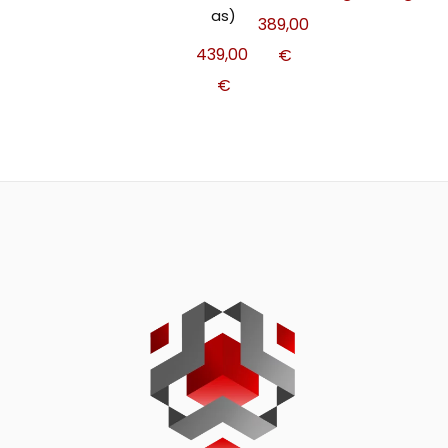
as)
389,00
439,00
€
€