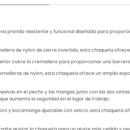
na prenda resistente y funcional diseñada para proporcio
allera de nylon de cierre invertido, esta chaqueta ofrece
uperior cubre la cremallera para proporcionar una barrera
cremalleras de nylon, esta chaqueta ofrece un amplio e
ivas en el pecho y las mangas, junto con las dos cintas 
o que aumenta la seguridad en el lugar de trabajo.
bro y bocamanga ajustable con velcro, esta chaqueta of
ermite ajustar la chaqueta para un ajuste más ceñido y p