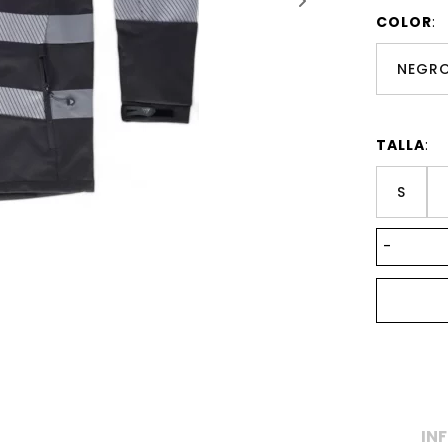
COLOR
:
NEGR
TALLA
:
S
-
IN