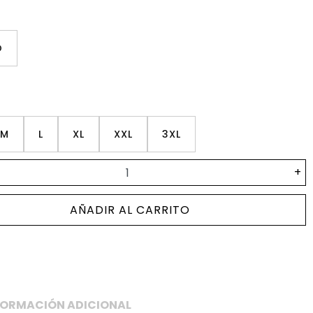
O
M
L
XL
XXL
3XL
+
AÑADIR AL CARRITO
FORMACIÓN ADICIONAL