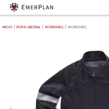
INICIO
/
ROPA LABORAL
/
WORKSHELL
/
WORKSHELL