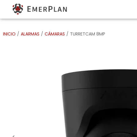
INICIO
/
ALARMAS
/
CÁMARAS
/
TURRETCAM 8MP