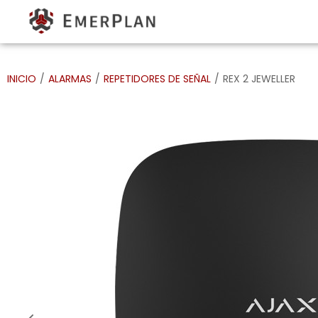
INICIO
/
ALARMAS
/
REPETIDORES DE SEÑAL
/
REX 2 JEWELLER