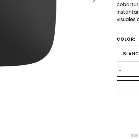
cobertu
instantá
visuales 
COLOR
:
BLAN
-
IN