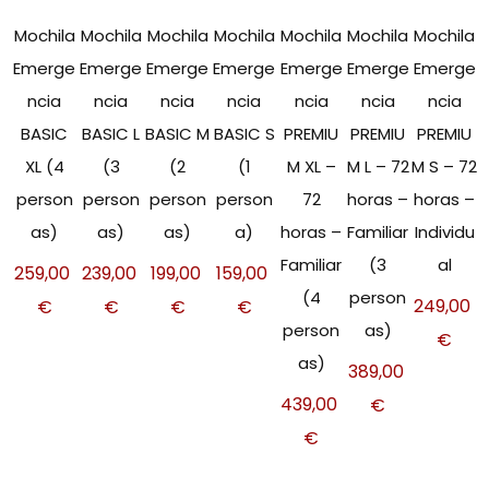
Mochila
Mochila
Mochila
Mochila
Mochila
Mochila
Mochila
Emerge
Emerge
Emerge
Emerge
Emerge
Emerge
Emerge
ncia
ncia
ncia
ncia
ncia
ncia
ncia
BASIC
BASIC L
BASIC M
BASIC S
PREMIU
PREMIU
PREMIU
XL (4
(3
(2
(1
M XL –
M L – 72
M S – 72
person
person
person
person
72
horas –
horas –
as)
as)
as)
a)
horas –
Familiar
Individu
Familiar
(3
al
259,00
239,00
199,00
159,00
(4
person
249,00
€
€
€
€
person
as)
€
as)
389,00
439,00
€
€