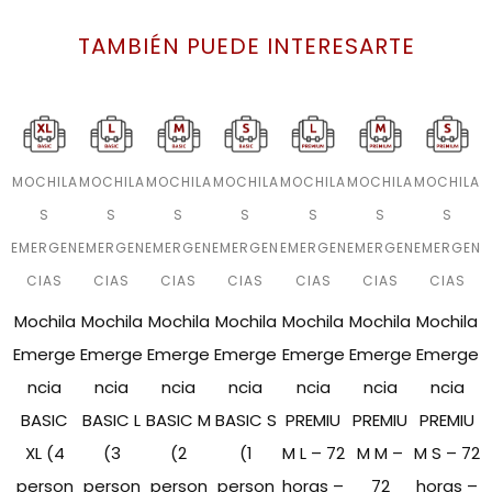
TAMBIÉN PUEDE INTERESARTE
MOCHILA
MOCHILA
MOCHILA
MOCHILA
MOCHILA
MOCHILA
MOCHILA
S
S
S
S
S
S
S
EMERGEN
EMERGEN
EMERGEN
EMERGEN
EMERGEN
EMERGEN
EMERGEN
CIAS
CIAS
CIAS
CIAS
CIAS
CIAS
CIAS
Mochila
Mochila
Mochila
Mochila
Mochila
Mochila
Mochila
Emerge
Emerge
Emerge
Emerge
Emerge
Emerge
Emerge
ncia
ncia
ncia
ncia
ncia
ncia
ncia
BASIC
BASIC L
BASIC M
BASIC S
PREMIU
PREMIU
PREMIU
XL (4
(3
(2
(1
M L – 72
M M –
M S – 72
person
person
person
person
horas –
72
horas –