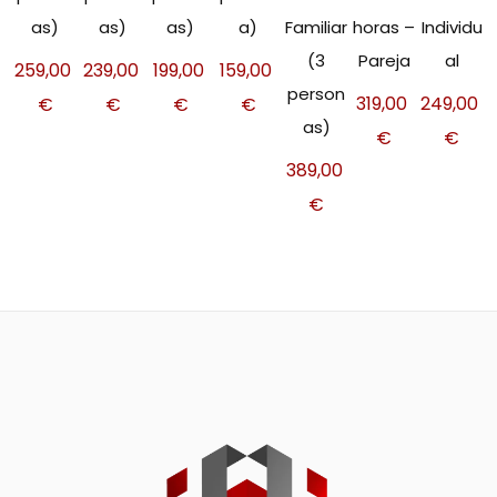
as)
as)
as)
a)
Familiar
horas –
Individu
(3
Pareja
al
259,00
239,00
199,00
159,00
person
319,00
249,00
€
€
€
€
as)
€
€
389,00
€