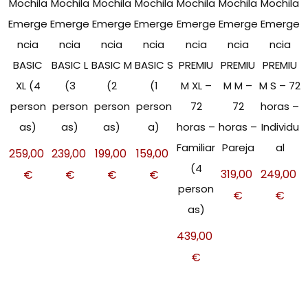
Mochila
Mochila
Mochila
Mochila
Mochila
Mochila
Mochila
Emerge
Emerge
Emerge
Emerge
Emerge
Emerge
Emerge
ncia
ncia
ncia
ncia
ncia
ncia
ncia
BASIC
BASIC L
BASIC M
BASIC S
PREMIU
PREMIU
PREMIU
XL (4
(3
(2
(1
M XL –
M M –
M S – 72
person
person
person
person
72
72
horas –
as)
as)
as)
a)
horas –
horas –
Individu
Familiar
Pareja
al
259,00
239,00
199,00
159,00
(4
319,00
249,00
€
€
€
€
person
€
€
as)
439,00
€