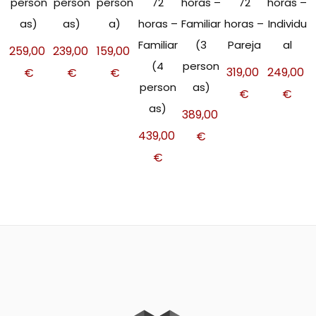
person
person
person
72
horas –
72
horas –
as)
as)
a)
horas –
Familiar
horas –
Individu
Familiar
(3
Pareja
al
259,00
239,00
159,00
(4
person
319,00
249,00
€
€
€
person
as)
€
€
as)
389,00
439,00
€
€